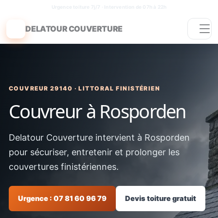
Aller
Urgence toiture 7j/7
· Intervention de 07h à 22h
au
DELATOUR
COUVERTURE
contenu
COUVREUR 29140 · LITTORAL FINISTÉRIEN
Couvreur à Rosporden
Delatour Couverture intervient à Rosporden
pour sécuriser, entretenir et prolonger les
couvertures finistériennes.
Urgence : 07 81 60 96 79
Devis toiture gratuit