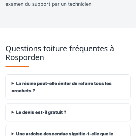
examen du support par un technicien.
Questions toiture fréquentes à
Rosporden
Assistant Intelligent IA
Assistant virtuel • Disponible 24h/24
La résine peut-elle éviter de refaire tous les
crochets ?
Bonjour 
 Comment puis-je vous aider ?
Le devis est-il gratuit ?
Une ardoise descendue signifie-t-elle que le