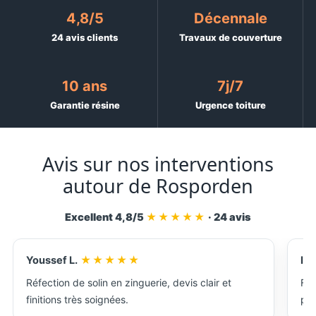
4,8/5
Décennale
24 avis clients
Travaux de couverture
10 ans
7j/7
Garantie résine
Urgence toiture
Avis sur nos interventions
autour de Rosporden
Excellent 4,8/5
★★★★★
· 24 avis
Youssef L.
★★★★★
Isa
Réfection de solin en zinguerie, devis clair et
Fin
finitions très soignées.
par